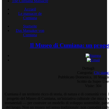
The Cumiana Massacre
Accueil
Le massacre de
Cumiana
Startseite
Das Massaker von
Cumiana
Il Museo di Cumiana: un progett
Dettagli
Categoria:
Chi siam
Pubblicato Domenica, 10 Maggi
Scritto da Super Use
Visite: 304
Cumiana è un territorio ricco di storia, di natura e di comunità vive
progetto del Museo di Cumiana, un'iniziativa culturale che mira a va
immateriali — per costruire un modello di sviluppo sostenibile, parte
del luogo. Non un museo nel senso tradizionale: non custodirà collez