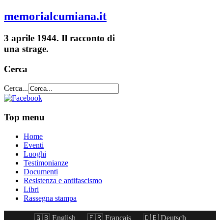
memorialcumiana.it
3 aprile 1944. Il racconto di
una strage.
Cerca
Cerca...
Top menu
Home
Eventi
Luoghi
Testimonianze
Documenti
Resistenza e antifascismo
Libri
Rassegna stampa
🇬🇧 English
🇫🇷 Français
🇩🇪 Deutsch